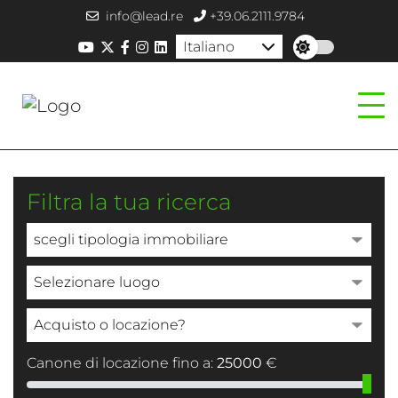
info@lead.re
+39.06.2111.9784
Italiano
Filtra la tua ricerca
Canone di locazione fino a:
25000
€