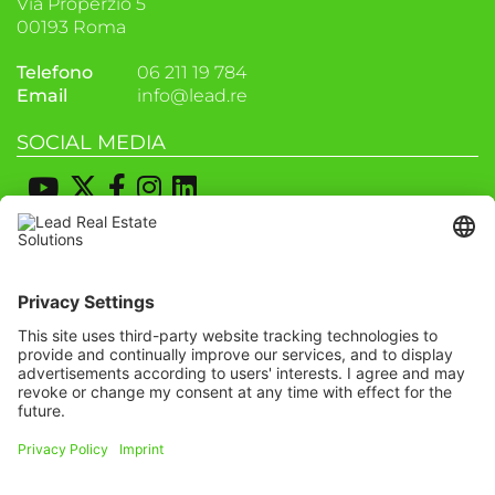
Via Properzio 5
00193 Roma
Telefono
06 211 19 784
Email
info@lead.re
SOCIAL MEDIA
POSIZIONE & PIANIFICAZIONE DEL
PERCORSO
Iscriviti alla nostra
newsletter
We need your consent to load the
OpenStreetMap service!
Iscriviti oggi stesso gratuitamente e sii il primo
We use OpenStreetMap to embed
a scoprire tutte le novità.
content that may collect data about
your activity. Please review the details
and accept the service to see this