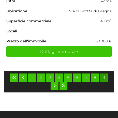
Città
Roma
Ubicazione
Via di Grotta di Gregna
Superficie commerciale
40 m²
Locali
1
Prezzo dell'immobile
159.000 €
Dettagli immobile
1
2
3
4
5
6
7
8
9