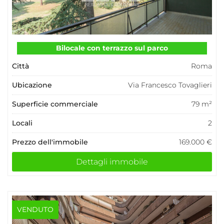
Bilocale con terrazzo sul parco
Città
Roma
Ubicazione
Via Francesco Tovaglieri
Superficie commerciale
79 m²
Locali
2
Prezzo dell'immobile
169.000 €
Dettagli immobile
VENDUTO