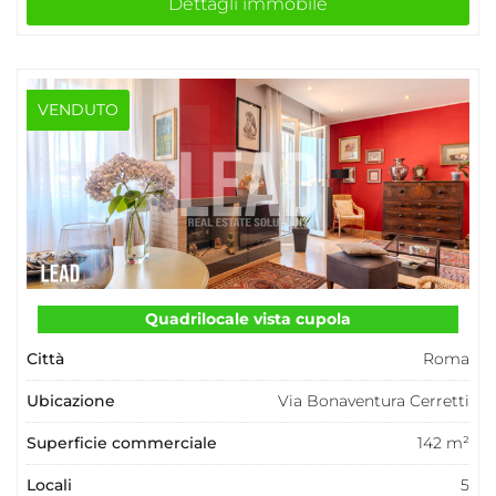
Dettagli immobile
VENDUTO
Quadrilocale vista cupola
Città
Roma
Ubicazione
Via Bonaventura Cerretti
Superficie commerciale
142 m²
Locali
5