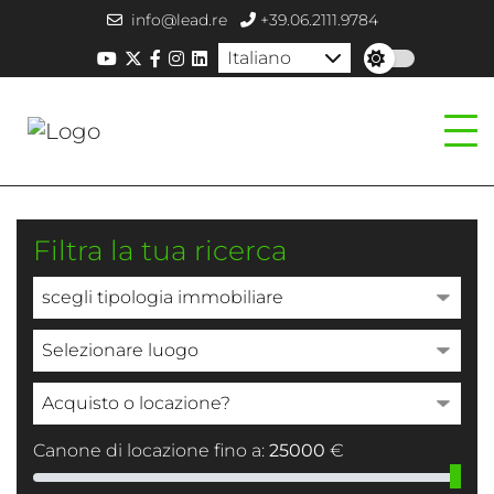
info@lead.re
+39.06.2111.9784
Italiano
Filtra la tua ricerca
Canone di locazione fino a:
25000
€