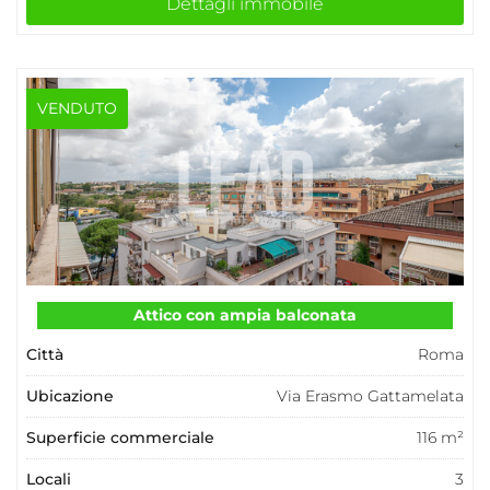
Dettagli immobile
VENDUTO
Attico con ampia balconata
Città
Roma
Ubicazione
Via Erasmo Gattamelata
Superficie commerciale
116 m²
Locali
3