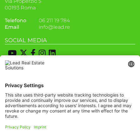
Via Properzio 5
00193 Roma
Telefono
06 211 19 784
Email
info@lead.re
SOCIAL MEDIA
POSIZIONE & PIANIFICAZIONE DEL
PERCORSO
Iscriviti alla nostra
newsletter
We need your consent to load the
OpenStreetMap service!
Iscriviti oggi stesso gratuitamente e sii il primo
We use OpenStreetMap to embed
a scoprire tutte le novità.
content that may collect data about
your activity. Please review the details
and accept the service to see this