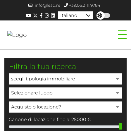
info@lead.re
+39.06.2111.9784
Italiano
Filtra la tua ricerca
Canone di locazione fino a:
25000
€