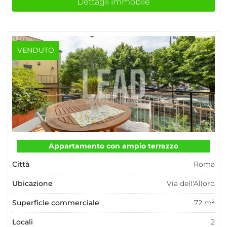
Dettagli immobile
VENDUTO
Appartamento con ampio terrazzo
Città
Roma
Ubicazione
Via dell'Alloro
Superficie commerciale
72 m²
Locali
2