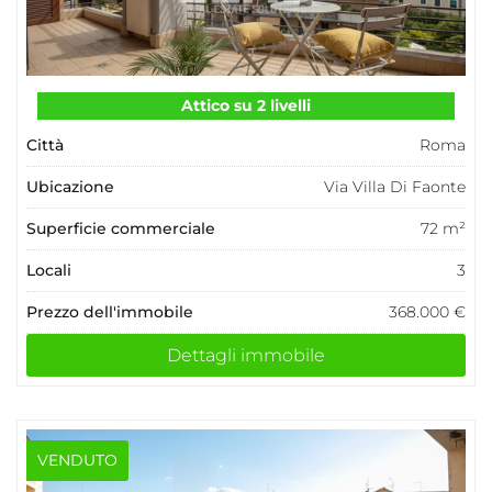
Attico su 2 livelli
Città
Roma
Ubicazione
Via Villa Di Faonte
Superficie commerciale
72 m²
Locali
3
Prezzo dell'immobile
368.000 €
Dettagli immobile
VENDUTO