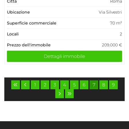
Città
Roma
Ubicazione
Via Silvestri
Superficie commerciale
70 m²
Locali
2
Prezzo dell'immobile
209.000 €
Dettagli immobile
1
2
3
4
5
6
7
8
9