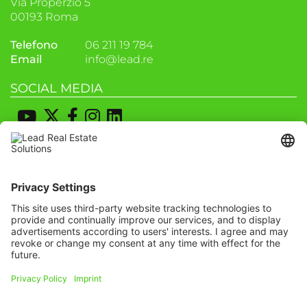
Via Properzio 5
00193 Roma
Telefono
06 211 19 784
Email
info@lead.re
SOCIAL MEDIA
POSIZIONE & PIANIFICAZIONE DEL
PERCORSO
Iscriviti alla nostra
newsletter
We need your consent to load the
OpenStreetMap service!
Iscriviti oggi stesso gratuitamente e sii il primo
We use OpenStreetMap to embed
a scoprire tutte le novità.
content that may collect data about
your activity. Please review the details
and accept the service to see this