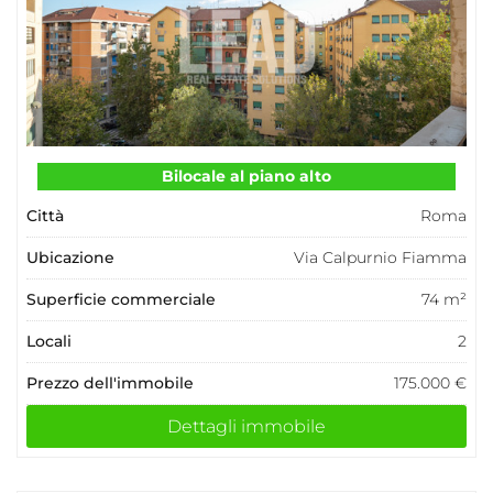
Bilocale al piano alto
Città
Roma
Ubicazione
Via Calpurnio Fiamma
Superficie commerciale
74 m²
Locali
2
Prezzo dell'immobile
175.000 €
Dettagli immobile