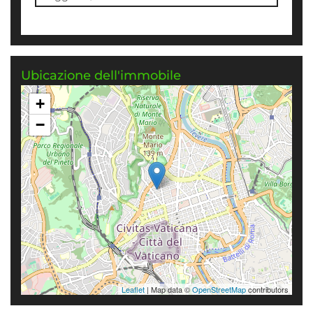
Ubicazione dell'immobile
+
−
Leaflet
| Map data ©
OpenStreetMap
contributors