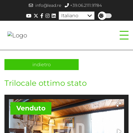
info@lead.re
+39.06.2111.9784
Italiano
indietro
Trilocale ottimo stato
Venduto