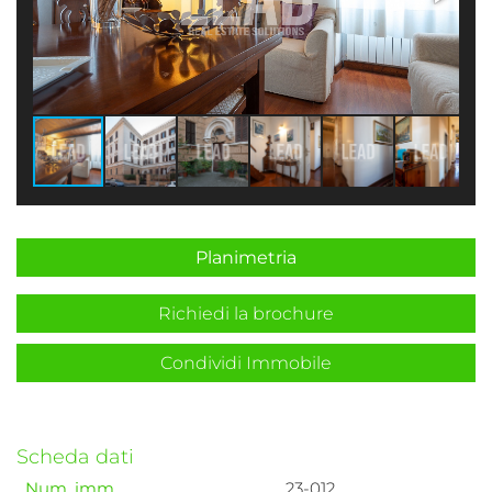
Planimetria
Richiedi la brochure
Condividi Immobile
Scheda dati
Num. imm.
23-012